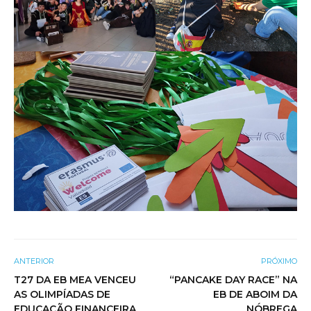
ANTERIOR
PRÓXIMO
T27 DA EB MEA VENCEU
“PANCAKE DAY RACE” NA
AS OLIMPÍADAS DE
EB DE ABOIM DA
EDUCAÇÃO FINANCEIRA
NÓBREGA