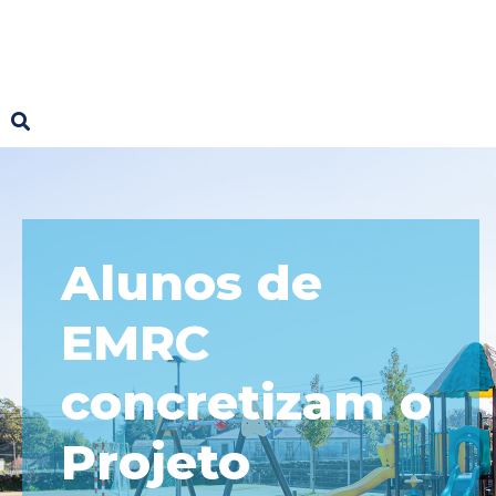
Alunos de
EMRC
concretizam o
Projeto