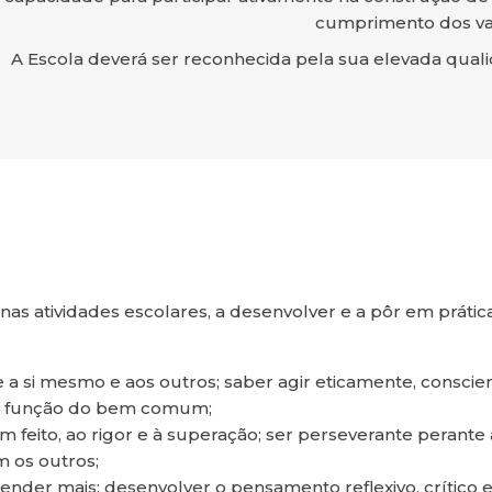
cumprimento dos valo
A Escola deverá ser reconhecida pela sua elevada qualid
nas atividades escolares, a desenvolver e a pôr em prátic
e a si mesmo e aos outros; saber agir eticamente, consci
em função do bem comum;
m feito, ao rigor e à superação; ser perseverante perante a
m os outros;
nder mais; desenvolver o pensamento reflexivo, crítico e 