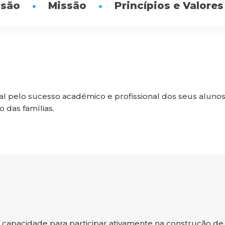
isão
Missão
Princípios e Valores
nal pelo sucesso académico e profissional dos seus aluno
 das famílias.
m capacidade para participar ativamente na construção d