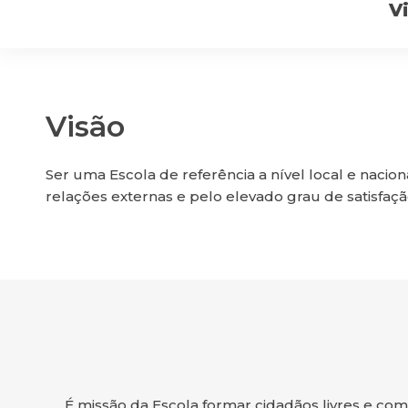
V
Visão
Ser uma Escola de referência a nível local e nacio
relações externas e pelo elevado grau de satisfação
É missão da Escola formar cidadãos livres e co