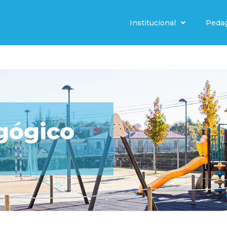
Institucional
Peda
gógico