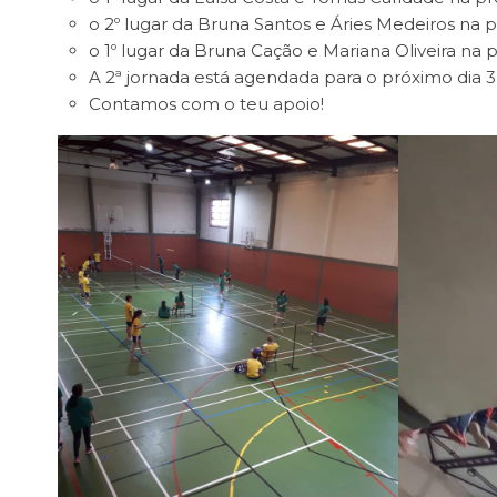
o 2º lugar da Bruna Santos e Áries Medeiros na p
o 1º lugar da Bruna Cação e Mariana Oliveira na 
A 2ª jornada está agendada para o próximo dia 
Contamos com o teu apoio!