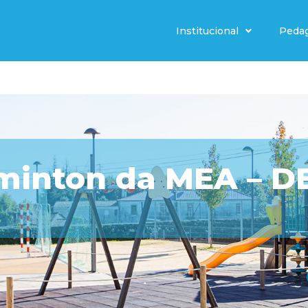
Institucional
Peda
minton da MEA – D