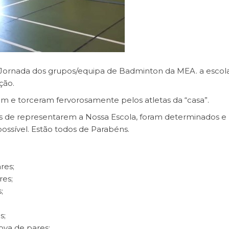
 1ª Jornada dos grupos/equipa de Badminton da MEA. a escol
ção.
am e torceram fervorosamente pelos atletas da “casa”.
s de representarem a Nossa Escola, foram determinados e
ssível. Estão todos de Parabéns.
res;
res;
;
s;
ova de pares;