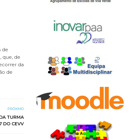
a de
, que, de
ecorrer da
ção de
PRÓXIMO
 DA TURMA
7 DO CEVV