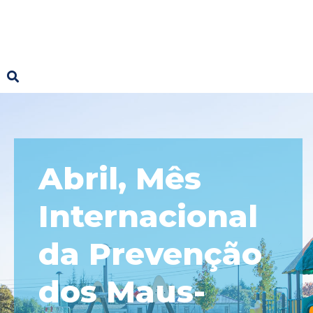
Abril, Mês
Internacional
da Prevenção
dos Maus-