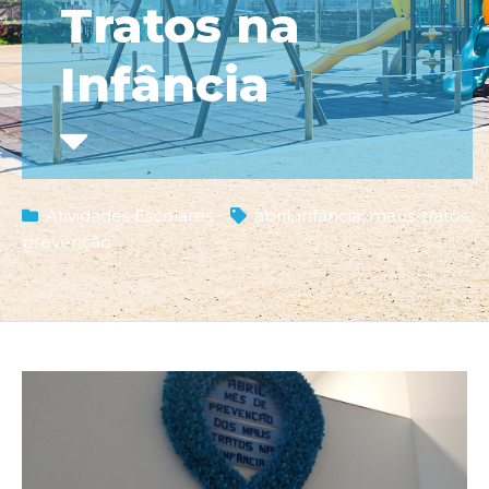
Tratos na
Infância
Atividades Escolares
abril
,
infância
,
maus-tratos
,
prevenção