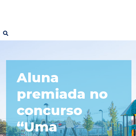
Aluna
premiada no
concurso
“Uma