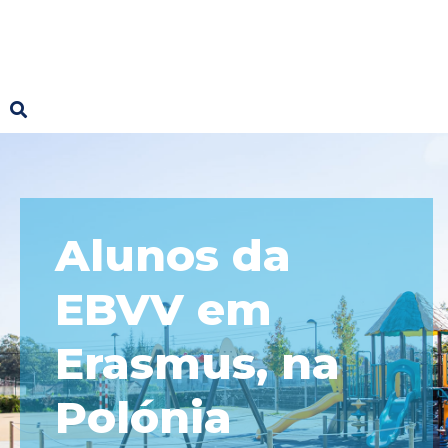
Alunos da
EBVV em
Erasmus, na
Polónia