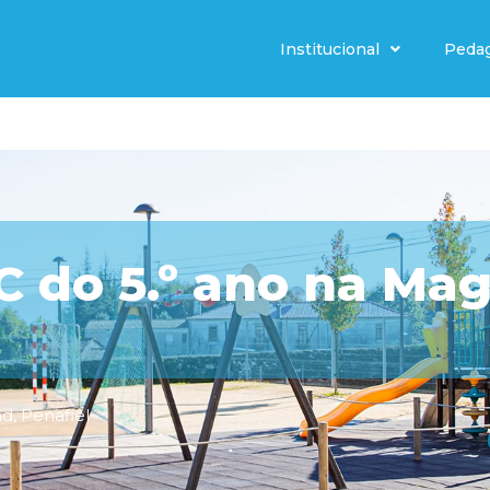
Institucional
Peda
 do 5.º ano na Ma
nd
,
Penafiel