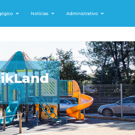
gógico
Notícias
Administrativo
gikLand