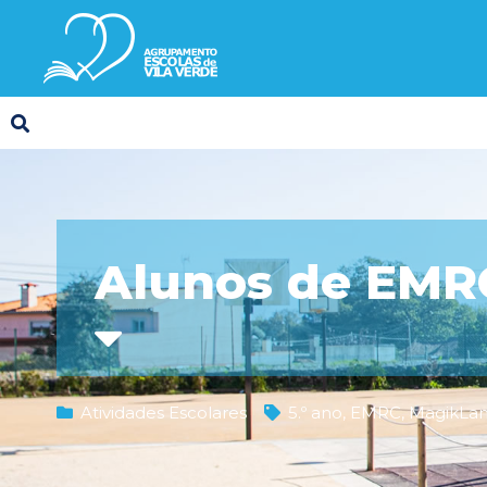
Alunos de EMRC
Atividades Escolares
5.º ano
,
EMRC
,
MagikLa