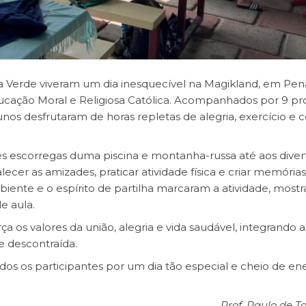
ila Verde viveram um dia inesquecível na Magikland, em Pena
ucação Moral e Religiosa Católica. Acompanhados por 9 pro
unos desfrutaram de horas repletas de alegria, exercício e c
 escorregas duma piscina e montanha-russa até aos diver
alecer as amizades, praticar atividade física e criar memóri
biente e o espírito de partilha marcaram a atividade, most
de aula.
ça os valores da união, alegria e vida saudável, integrando
 e descontraída.
s os participantes por um dia tão especial e cheio de en
Prof. Paulo de T