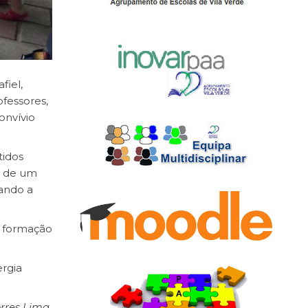
fiel,
fessores,
onvívio
tidos
as de um
rando a
 a formação
ergia
orres Lima