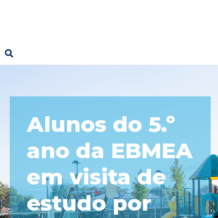
Alunos do 5.º
ano da EBMEA
em visita de
estudo por