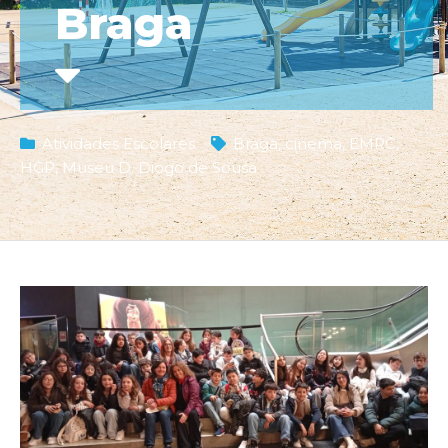
Braga
Atividades Escolares
Braga
,
cinema
,
EMRC
,
HGP
,
Museu D. Diogo de Sousa