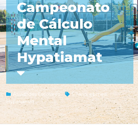
Campeonato
de Cálculo
Mental
Hypatiamat
Atividades Escolares
5.º ano
,
ebmea
,
Hypatiamat