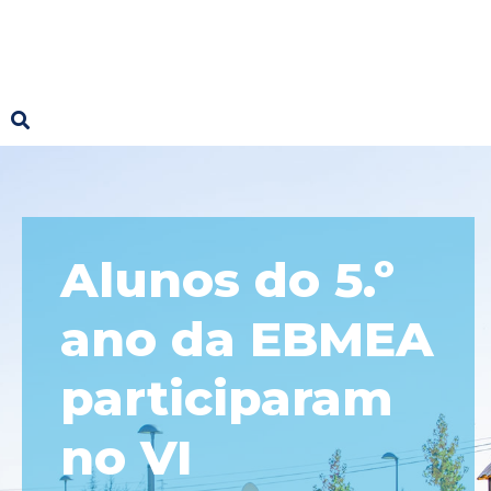
Alunos do 5.º
ano da EBMEA
participaram
no VI