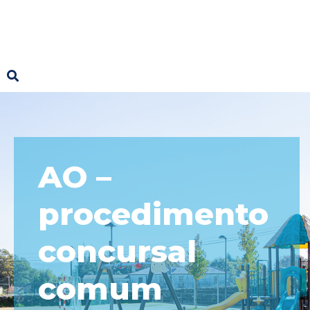
AO –
procedimento
concursal
comum