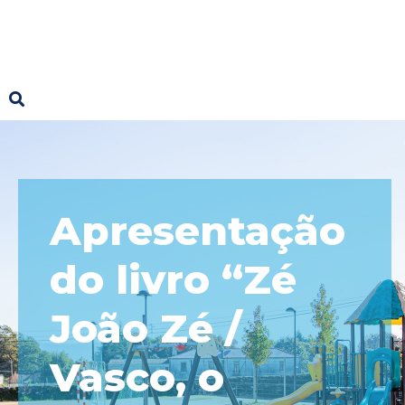
Apresentação
do livro “Zé
João Zé /
Vasco, o