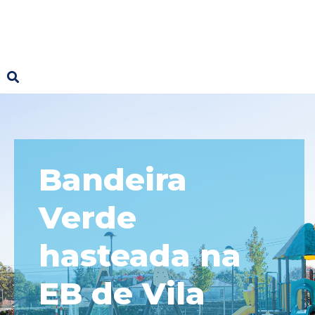
Bandeira
Verde
hasteada na
EB de Vila