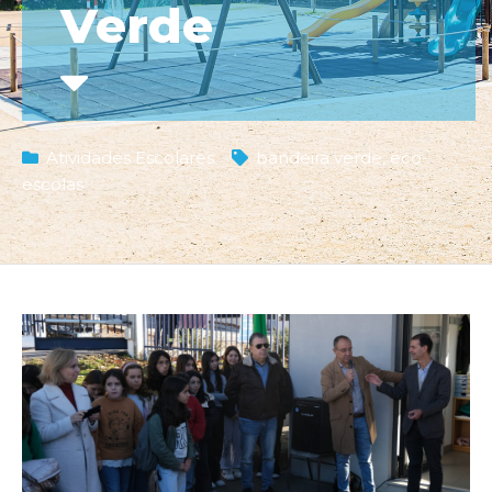
Verde
Atividades Escolares
bandeira verde
,
eco-
escolas