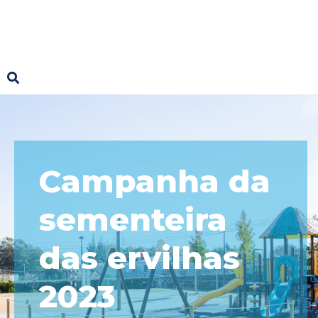
Campanha da
sementeira
das ervilhas
2023