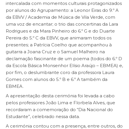
intercalada com momentos culturais protagonizados
por alunos do Agrupamento: a Leonor Eiras do 9.º A
da EBVV / Academia de Música de Vila Verde, com
uma voz de encantar; o trio das concertinas da Lara
Rodrigues e da Mara Pinheiro do 6.º G e do Duarte
Pereira do 5.º C da EBVV, que animaram todos os
presentes; a Patrícia Coelho que acompanhou à
guitarra a Joana Cruz e o Samuel Malheiro na
declamação fascinante de um poema (todos do 6.º D
da Escola Básica Monsenhor Elísio Araújo – EBMEA) e,
por fim, o deslumbrante coro da professora Laura
Gomes com alunos do 5.º B e 6.º A também da
EBMEA.
A apresentação desta cerimónia foi levada a cabo
pelos professores João Lima e Florbela Alves, que
recordaram a comemoração do “Dia Nacional do
Estudante”, celebrado nessa data.
A cerimónia contou com a presença, entre outros, do