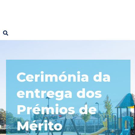
Cerimónia da
entrega dos
Prémios de
Mérito