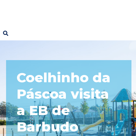
Coelhinho da
Páscoa visita
a EB de
Barbudo