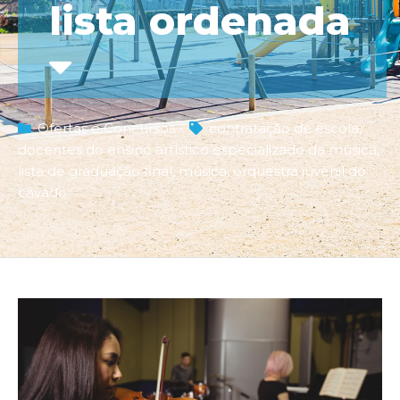
lista ordenada
Ofertas e Concursos
contratação de escola
,
docentes do ensino artístico especializado da música
,
lista de graduação final
,
música
,
orquestra juvenil do
cávado