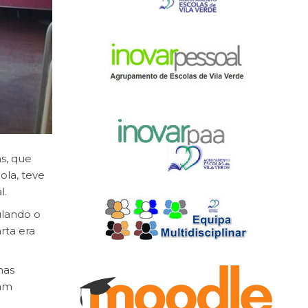
s, que
ola, teve
l.
ulando o
rta era
mas
ram