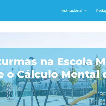
Institucional
Peda
turmas na Escola M
 o Cálculo Mental 