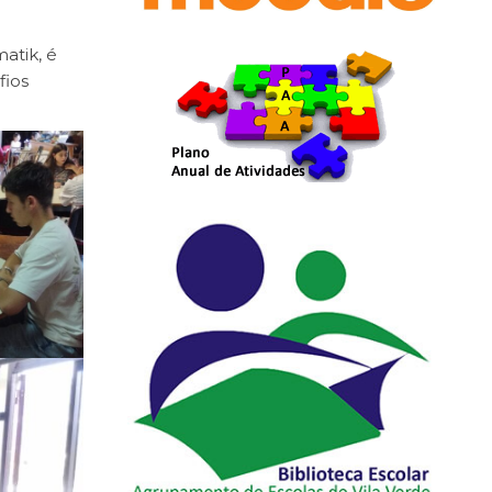
atik, é
fios