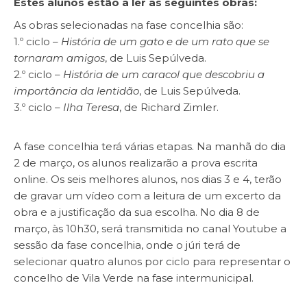
Estes alunos estão a ler as seguintes obras:
As obras selecionadas na fase concelhia são:
1.º ciclo –
História de um gato e de um rato que se
tornaram amigos
, de Luis Sepúlveda.
2.º ciclo –
História de um caracol que descobriu a
importância da lentidão
, de Luis Sepúlveda.
3.º ciclo –
Ilha Teresa
, de Richard Zimler.
A fase concelhia terá várias etapas. Na manhã do dia
2 de março, os alunos realizarão a prova escrita
online. Os seis melhores alunos, nos dias 3 e 4, terão
de gravar um vídeo com a leitura de um excerto da
obra e a justificação da sua escolha. No dia 8 de
março, às 10h30, será transmitida no canal Youtube a
sessão da fase concelhia, onde o júri terá de
selecionar quatro alunos por ciclo para representar o
concelho de Vila Verde na fase intermunicipal.