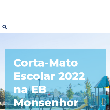
Corta-Mato
Escolar 2022
na EB
Monsenhor