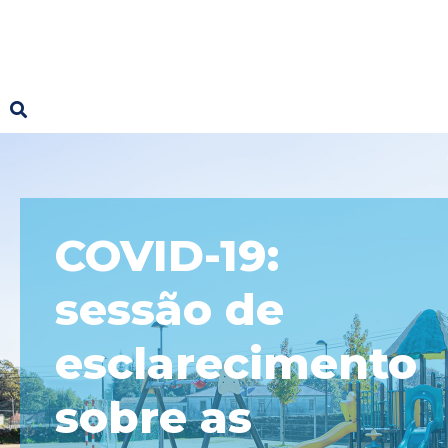
COVID-19:
sessão de
esclarecimento
sobre as