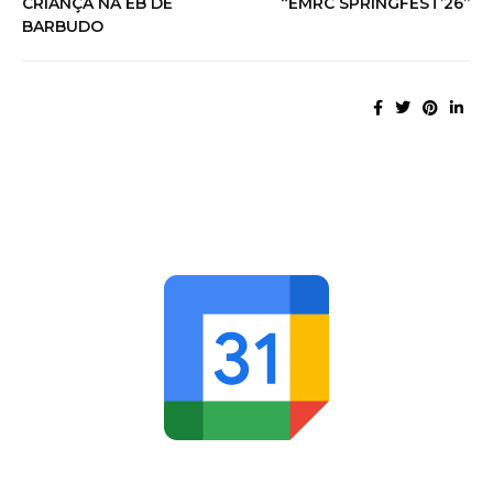
CRIANÇA NA EB DE
“EMRC SPRINGFEST’26”
BARBUDO