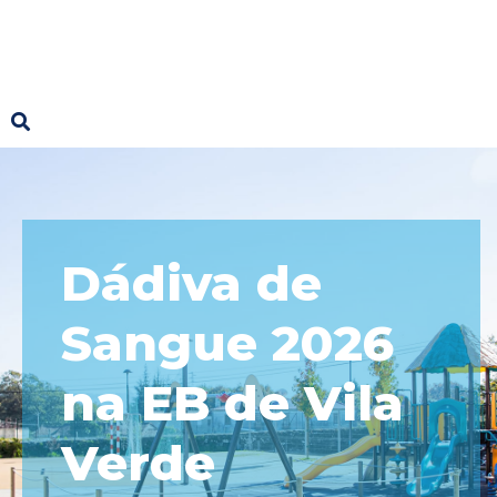
Dádiva de
Sangue 2026
na EB de Vila
Verde