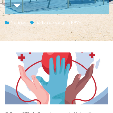
Notícias
dádiva de sangue
,
EBVV