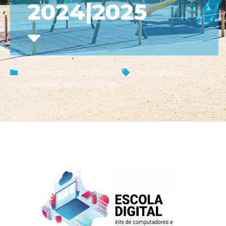
2024|2025
Informação Institucional
computador
,
conetividade
,
devolução
,
kits