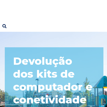
Devolução
dos kits de
computador e
conetividade