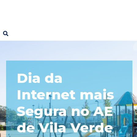
Dia da
Internet mais
Segura no AE
de Vila Verde