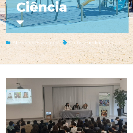
Ciência
Atividades Escolares
Clube Eureka
,
palestra