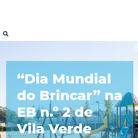
“Dia Mundial
do Brincar” na
EB n.º 2 de
Vila Verde