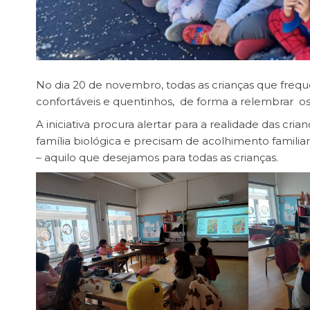
No dia 20 de novembro, todas as crianças que frequ
confortáveis e quentinhos, de forma a relembrar os 
A iniciativa procura alertar para a realidade das cri
família biológica e precisam de acolhimento familiar
– aquilo que desejamos para todas as crianças.