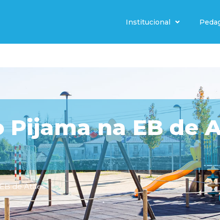
Institucional
Peda
o Pijama na EB de 
EB de Atães