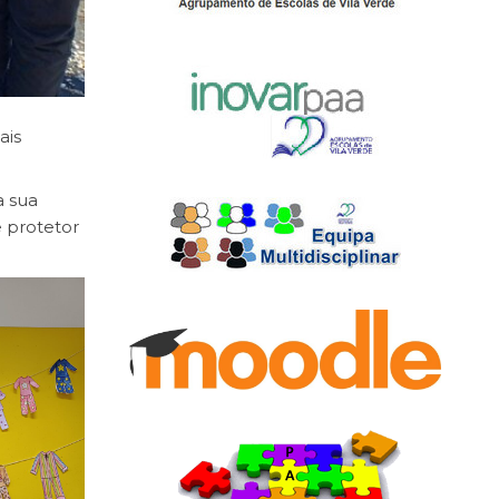
ais
a sua
e protetor