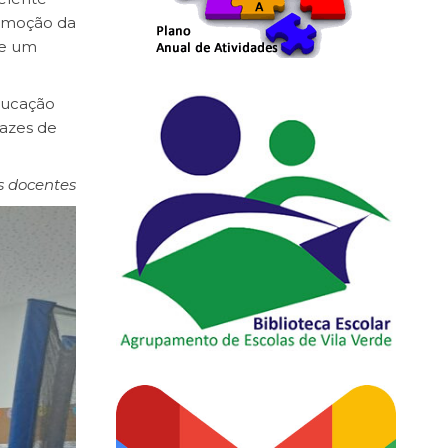
romoção da
de um
ducação
pazes de
s docentes