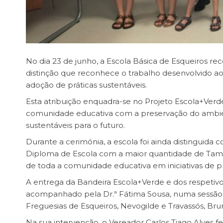
No dia 23 de junho, a Escola Básica de Esqueiros r
distinção que reconhece o trabalho desenvolvido a
adoção de práticas sustentáveis.
Esta atribuição enquadra-se no Projeto Escola+Ver
comunidade educativa com a preservação do ambient
sustentáveis para o futuro.
Durante a cerimónia, a escola foi ainda distingu
Diploma de Escola com a maior quantidade de Tamp
de toda a comunidade educativa em iniciativas de p
A entrega da Bandeira Escola+Verde e dos respetivos
acompanhado pela Dr.ª Fátima Sousa, numa sessão
Freguesias de Esqueiros, Nevogilde e Travassós, Bru
Na sua intervenção, o Vereador Carlos Tiago Alves f