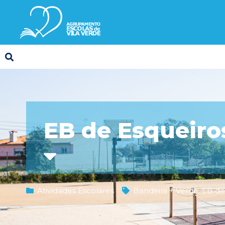
EB de Esqueiro
Atividades Escolares
Bandeira + Verde
,
EB de