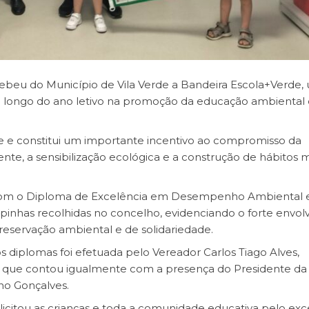
ecebeu do Município de Vila Verde a Bandeira Escola+Verde,
o longo do ano letivo na promoção da educação ambiental 
de e constitui um importante incentivo ao compromisso da
e, a sensibilização ecológica e a construção de hábitos m
ida com o Diploma de Excelência em Desempenho Ambiental
inhas recolhidas no concelho, evidenciando o forte envo
reservação ambiental e de solidariedade.
 diplomas foi efetuada pelo Vereador Carlos Tiago Alves,
 que contou igualmente com a presença do Presidente da
no Gonçalves.
elicitou as crianças e toda a comunidade educativa pelo ex