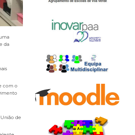
 uma
e da
ais
 e com o
lvimento
 União de
celente