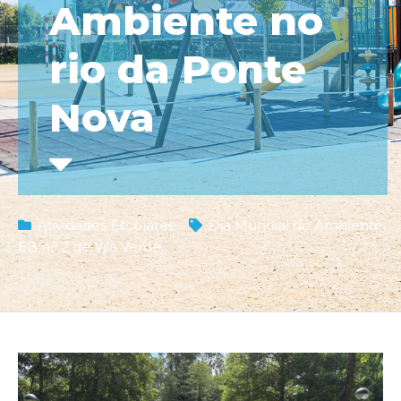
Ambiente no
rio da Ponte
Nova
Atividades Escolares
Dia Mundial do Ambiente
,
EB n.º 2 de Vila Verde