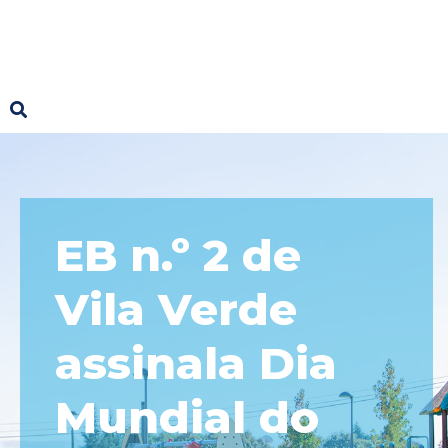
EB n.º 2 de
Vila Verde
assinala Dia
Mundial do