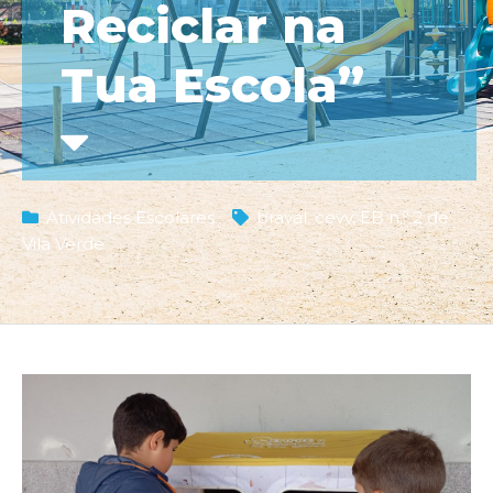
Reciclar na
Tua Escola”
Atividades Escolares
braval
,
cevv
,
EB n.º 2 de
Vila Verde