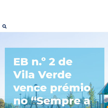
EB n.º 2 de
Vila Verde
vence prémio
no “Sempre a