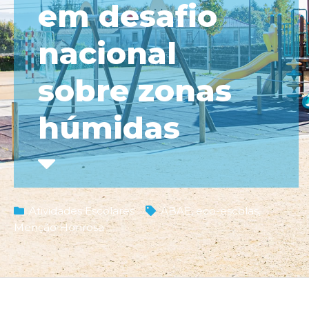
em desafio
nacional
sobre zonas
húmidas
Atividades Escolares
ABAE
,
eco-escolas
,
Menção Honrosa