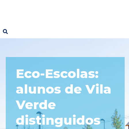
Eco-Escolas:
alunos de Vila
Verde
distinguidos