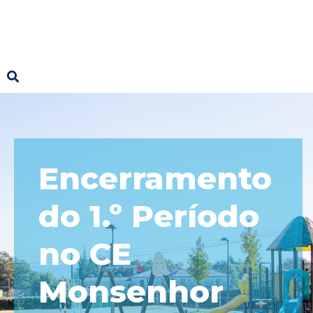
Encerramento
do 1.º Período
no CE
Monsenhor