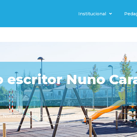
Institucional
Peda
 escritor Nuno Car
r
,
Nuno Caravela
,
O Bando das Cavernas