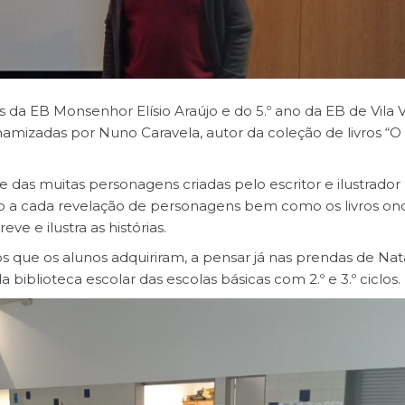
os da EB Monsenhor Elísio Araújo e do 5.º ano da EB de Vila 
namizadas por Nuno Caravela, autor da coleção de livros “
 das muitas personagens criadas pelo escritor e ilustrador
o a cada revelação de personagens bem como os livros on
e e ilustra as histórias.
os que os alunos adquiriram, a pensar já nas prendas de Nata
blioteca escolar das escolas básicas com 2.º e 3.º ciclos.