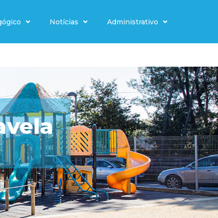
gógico
Notícias
Administrativo
avela