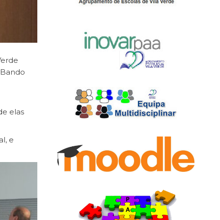
Verde
O Bando
de elas
l, e