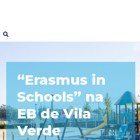
“Erasmus in
Schools” na
EB de Vila
Verde