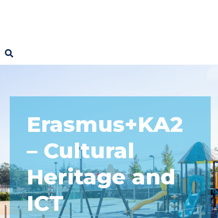
Erasmus+KA2
– Cultural
Heritage and
ICT