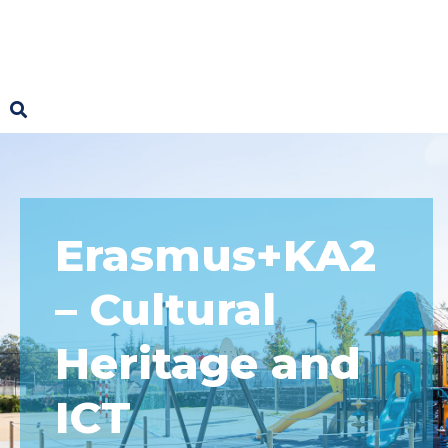
Erasmus+KA2
– Cultural
Heritage and
ICT