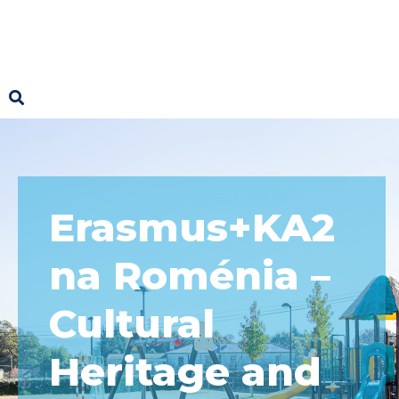
Erasmus+KA2
na Roménia –
Cultural
Heritage and