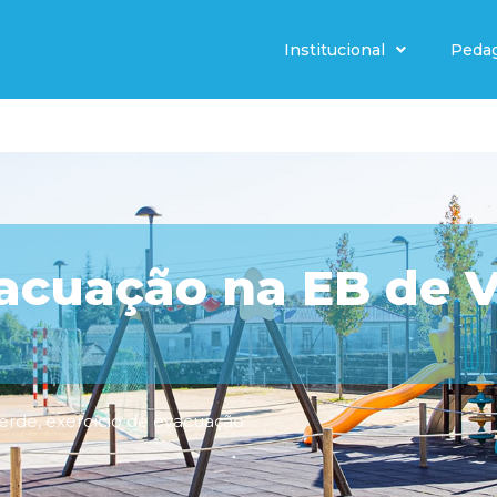
Institucional
Peda
vacuação na EB de V
Verde
,
exercício de evacuação