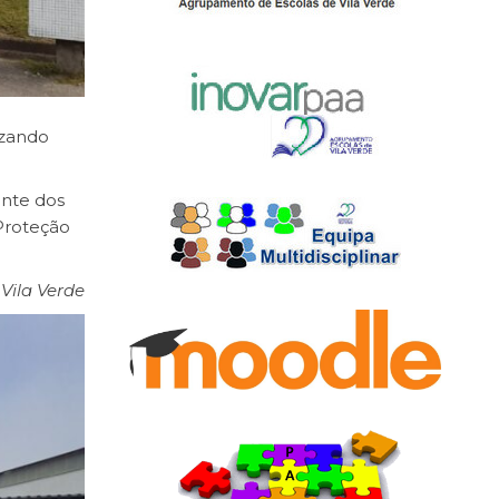
izando
ante dos
 Proteção
 Vila Verde