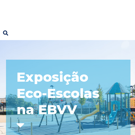
Exposição
Eco-Escolas
na EBVV