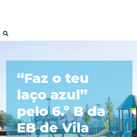
“Faz o teu
laço azul”
pelo 6.º B da
EB de Vila