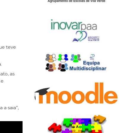
ue teve
.
ato, as
 e
a saia”,