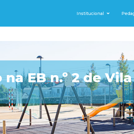
Institucional
Peda
 na EB n.º 2 de Vil