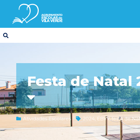
Festa de Natal 
Atividades Escolares
2024
,
EBVV
,
festa de Nat