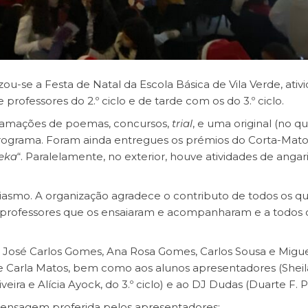
izou-se a Festa de Natal da Escola Básica de Vila Verde, ati
rofessores do 2.º ciclo e de tarde com os do 3.º ciclo.
eclamações de poemas, concursos,
trial
, e uma original (no q
rograma. Foram ainda entregues os prémios do Corta-Mato
eka
“. Paralelamente, no exterior, houve atividades de anga
iasmo. A organização agradece o contributo de todos os q
 os professores que os ensaiaram e acompanharam e a todos
s José Carlos Gomes, Ana Rosa Gomes, Carlos Sousa e Migu
a e Carla Matos, bem como aos alunos apresentadores (Sheil
iveira e Alícia Ayock, do 3.º ciclo) e ao DJ Dudas (Duarte F. P
 mensagem proferida pelos apresentadores: