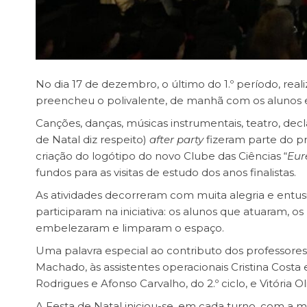
No dia 17 de dezembro, o último do 1.º período, real
preencheu o polivalente, de manhã com os alunos e p
Canções, danças, músicas instrumentais, teatro, d
de Natal diz respeito)
after party
fizeram parte do p
criação do logótipo do novo Clube das Ciências “
Eur
fundos para as visitas de estudo dos anos finalistas.
As atividades decorreram com muita alegria e entus
participaram na iniciativa: os alunos que atuaram,
embelezaram e limparam o espaço.
Uma palavra especial ao contributo dos professore
Machado, às assistentes operacionais Cristina Cost
Rodrigues e Afonso Carvalho, do 2.º ciclo, e Vitória Ol
A Festa de Natal iniciou-se, em cada turno, com a