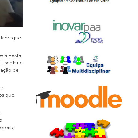
vidade que
ue à Festa
 Escolar e
riação de
ue
 os que
el
a
ereira).