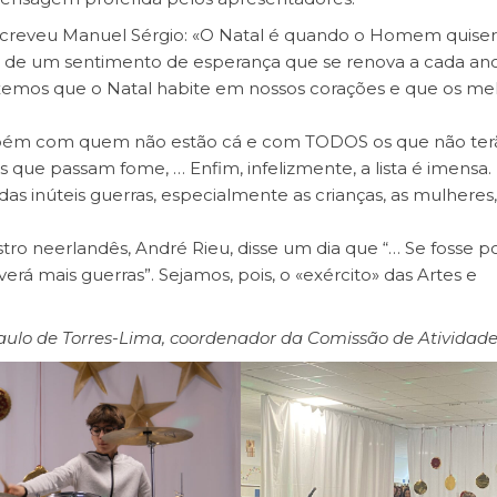
creveu Manuel Sérgio: «O Natal é quando o Homem quiser
a, de um sentimento de esperança que se renova a cada ano
xemos que o Natal habite em nossos corações e que os me
bém com quem não estão cá e com TODOS os que não terã
que passam fome, … Enfim, infelizmente, a lista é imensa.
as inúteis guerras, especialmente as crianças, as mulheres,
 neerlandês, André Rieu, disse um dia que “… Se fosse po
erá mais guerras”. Sejamos, pois, o «exército» das Artes e
aulo de Torres-Lima, coordenador da Comissão de Atividad