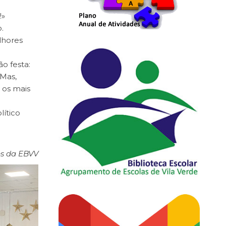
!»
.
lhores
o festa:
 Mas,
 os mais
lítico
es da EBVV