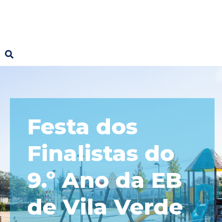
Festa dos
Finalistas do
9.º Ano da EB
de Vila Verde