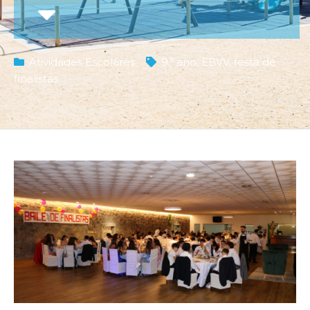
Atividades Escolares
9.º ano
,
EBVV
,
festa de
finalistas