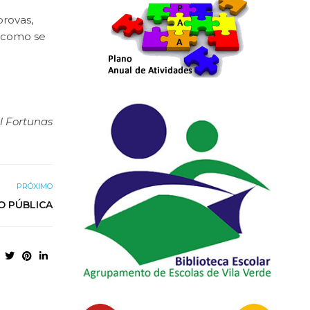
provas,
é como se
l Fortunas
PRÓXIMO
O PÚBLICA