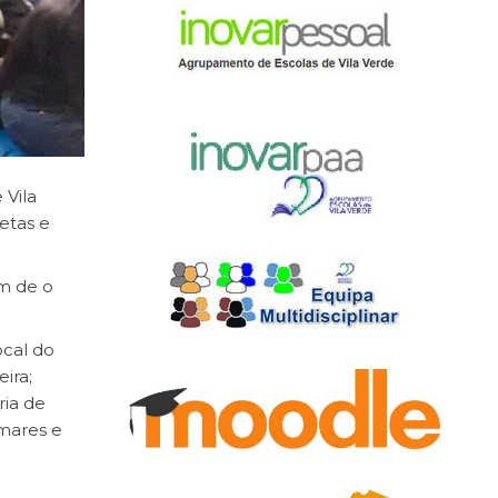
 Vila
etas e
em de o
ocal do
ira;
ria de
Amares e