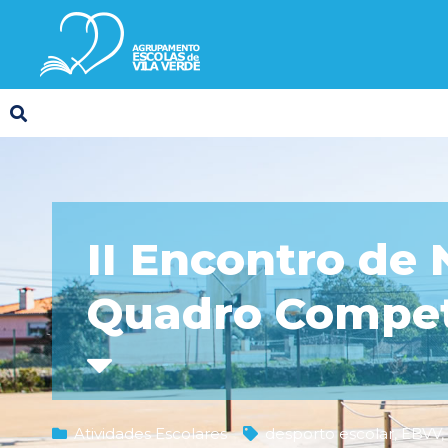
II Encontro de
Quadro Competi
Atividades Escolares
desporto escolar
,
EBVV
,