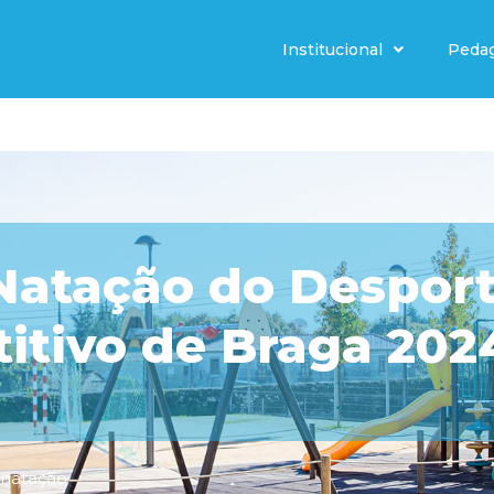
Institucional
Peda
 Natação do Desport
tivo de Braga 202
natação