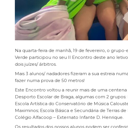
Na quarta-feira de manhã, 19 de fevereiro, o grupo-
Verde participou no seu II Encontro deste ano letivo
dois juízes/ árbitros.
Mais 3 alunos/ nadadores fizeram a sua estreia nu
fazer numa prova de 50 metros!
Este Encontro voltou a reunir mais de uma centena
Desporto Escolar de Braga, algumas com 2 grupos: E
Escola Artística do Conservatório de Música Caloust
Maximinos; Escola Básica e Secundária de Terras de 
Colégio Alfacoop – Externato Infante D. Henrique.
Os resultados dos nossos alunos podem ser conferi