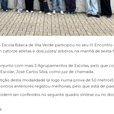
scola Básica de Vila Verde participou no seu III Encontro
 catorze atletas e dois juízes/ árbitros, na manhã de sexta-f
conjunto com mais 3 Agrupamentos de Escolas, pelo que c
colar, José Carlos Silva, como juiz de chamada.
tição desta modalidade (e logo numa prova de 50 metros!)
ontros anteriores registou melhorias, pelo que está de par
 podem ser conferidos no
seguinte quadro síntese
ou no
do
i
.