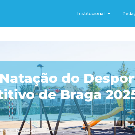
Institucional
Peda
e Natação do Despor
tivo de Braga 202
tro de Natação