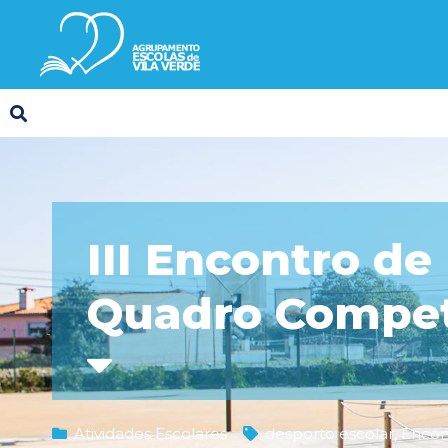
III Encontro d
Quadro Competi
Atividades Escolares
desporto escolar
,
Encon