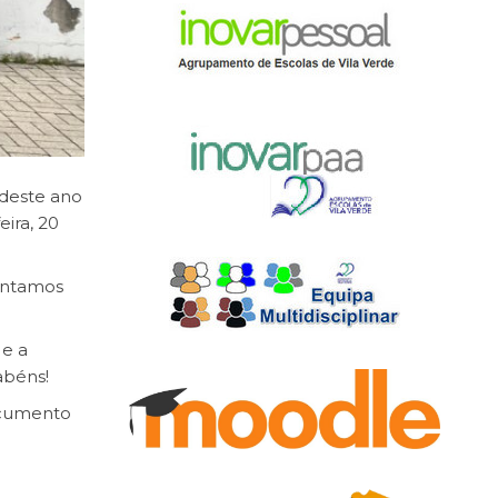
 deste ano
eira, 20
ontamos
 e a
abéns!
cumento