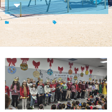
Atividades Escolares
ebmea
,
III Encontro de
Reis