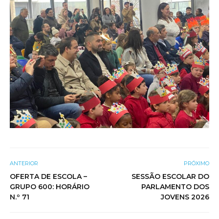
ANTERIOR
PRÓXIMO
OFERTA DE ESCOLA –
SESSÃO ESCOLAR DO
GRUPO 600: HORÁRIO
PARLAMENTO DOS
N.º 71
JOVENS 2026