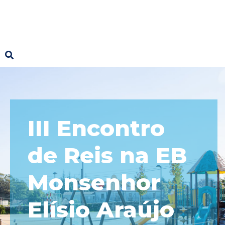
III Encontro
de Reis na EB
Monsenhor
Elísio Araújo