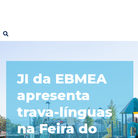
JI da EBMEA
apresenta
trava-línguas
na Feira do