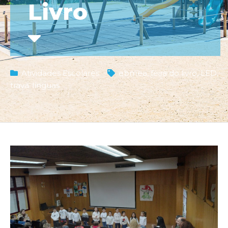
Livro
Atividades Escolares
ebmea
,
feira do livro
,
LED
,
trava-línguas