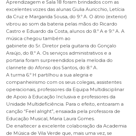
Aprendizagem e Sala 18 foram brindados com as
excelentes vozes das alunas Giulia Auricchio, Letícia
da Cruz e Margarida Sousa, do 9.º A. O átrio (exterior)
vibrou ao som da bateria pelas mãos do Ricardo
Castro e Eduardo da Costa, alunos do 8.º A e 9.º A. A
música chegou também ao
gabinete do Sr. Diretor pela guitarra do Gonçalo
Araújo, do 8.º A. Os serviços administrativos e a
portaria foram surpreendidos pela melodia do
clarinete do Afonso dos Santos, do 8.º A.
A turma 6.º H partilhou a sua alegria e
companheirismo com os seus colegas, assistentes
operacionais, professores da Equipa Multidisciplinar
de Apoio à Educação Inclusiva e professores da
Unidade Multideficiência. Para o efeito, entoaram a
canção “Feel alright”, ensaiada pela professora de
Educação Musical, Maria Laura Gomes.
De enaltecer a excelente colaboração da Academia
de Música de Vila Verde que, mais uma vez, se