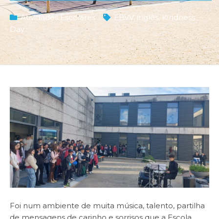
Atividades Escolares
EBVV
,
inglês
,
Kindness
Day
Foi num ambiente de muita música, talento, partilha
de mensagens de carinho e sorrisos que a Escola