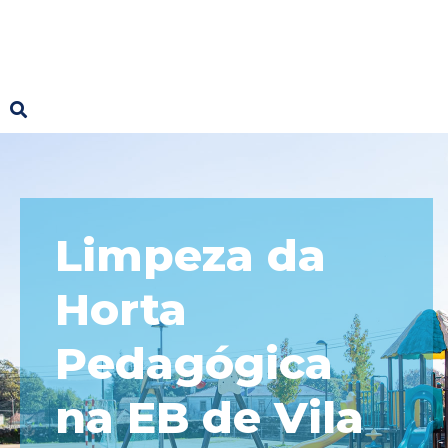
Limpeza da
Horta
Pedagógica
na EB de Vila